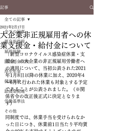
記事
全ての記事
2021年2月17日
全ての記事
大企業非正規雇用者への休
源泉所得税
業支援金・給付金について
雇用保険
「新型コロナウイルス感染症休業・支
援金」の大企業の非正規雇用労働者へ
国民年金保険
の適用について、当初公表された2021
厚生年金
年1月8日以降の休業に加え、2020年4
健康保険
～6月に行われた休業も対象とする予定
であることが公表されました。（※関
助成金関連
係省令の改正後正式に決定となりま
労働基準法
す）
その他
同制度では、休業手当を受けられなか
った日につき、休業前1日当たり平均賃