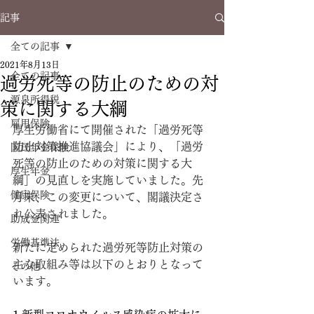
記事
全ての記事
2021年8月13日
全ての記事
過労死等の防止のための対
源泉所得税
策に関する大綱
雇用保険
厚生労働省にて開催された「過労死等
防止対策推進協議会」により、「過労
国民年金保険
死等の防止のための対策に関する大
厚生年金
綱」の見直しを実施していました。先
健康保険
月末、この変更について、閣議決定さ
れ公表されました。
助成金関連
労働基準法
新たに定められた過労死等防止対策の
主な取組み等は以下のとおりとなって
その他
います。