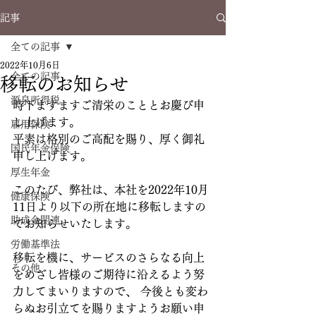
記事
全ての記事
2022年10月6日
全ての記事
移転のお知らせ
源泉所得税
時下ますますご清栄のこととお慶び申
し上げます。 
雇用保険
平素は格別のご高配を賜り、厚く御礼
国民年金保険
申し上げます。
厚生年金
このたび、弊社は、本社を2022年10月
健康保険
11日より以下の所在地に移転しますの
助成金関連
でお知らせいたします。
労働基準法
移転を機に、サービスのさらなる向上
その他
をめざし皆様のご期待に沿えるよう努
力してまいりますので、 今後とも変わ
らぬお引立てを賜りますようお願い申