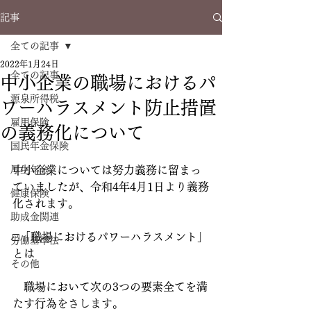
記事
全ての記事
2022年1月24日
全ての記事
中小企業の職場におけるパ
源泉所得税
ワーハラスメント防止措置
雇用保険
の義務化について
国民年金保険
厚生年金
中小企業については努力義務に留まっ
ていましたが、令和4年4月1日より義務
健康保険
化されます。
助成金関連
□「職場におけるパワーハラスメント」
労働基準法
とは
その他
　職場において次の3つの要素全てを満
たす行為をさします。