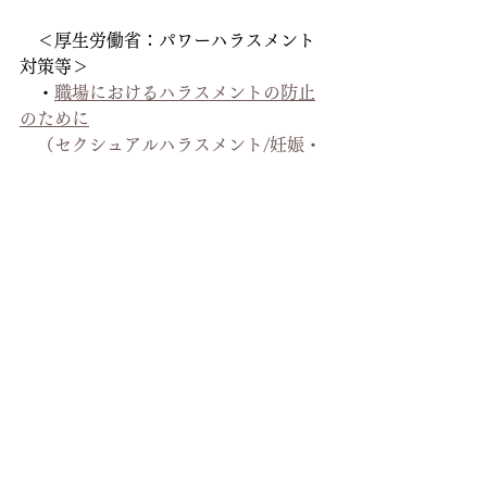
　＜厚生労働省：パワーハラスメント
対策等＞
　・
職場におけるハラスメントの防止
のために
　（セクシュアルハラスメント/妊娠・
出産・育　児休業等に関するハラスメ
ント/パワーハラスメント）
　・
事業主向けリーフレット
すべて表示
最新記事