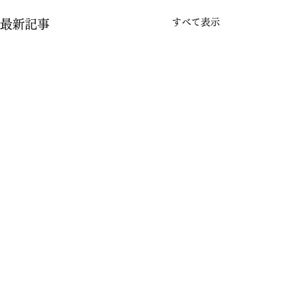
すべて表示
最新記事
キャリアアップ助成金に
3月までの雇用
ついて
の特例措置等に
コメント
厚生労働省より｢キャリアア
雇用調整助成金の
ップ助成金」について、令和
での特例措置等が