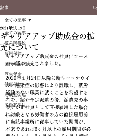
記事
全ての記事
2021年2月19日
全ての記事
キャリアアップ助成金の拡
源泉所得税
充について
雇用保険
キャリアアップ助成金の社員化コース
の一部が拡充されました。
国民年金保険
厚生年金
2020年１月24日以降に新型コロナウイ
健康保険
ルス感染症の影響により離職し、就労
経験のない職業に就くことを希望する
助成金関連
者を、紹介予定派遣の後、派遣先の事
労働基準法
業所が正社員として直接雇用した場合
に対象となる労働者の方の直接雇用前
その他
に当該事業所に従事していた期間が、
本来であれば6ヶ月以上の雇用期間が必